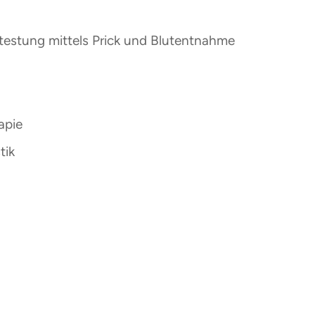
ietestung mittels Prick und Blutentnahme
apie
tik